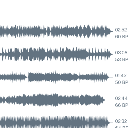
02:52
60
B
03:08
53
B
01:43
50
B
02:44
66
B
02:32