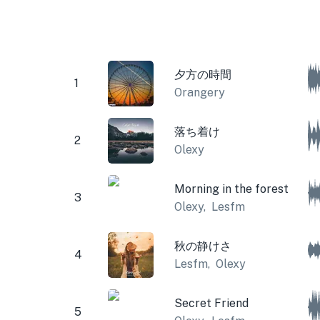
夕方の時間
1
Orangery
落ち着け
2
Olexy
Morning in the forest
3
Olexy
,
Lesfm
秋の静けさ
4
Lesfm
,
Olexy
Secret Friend
5