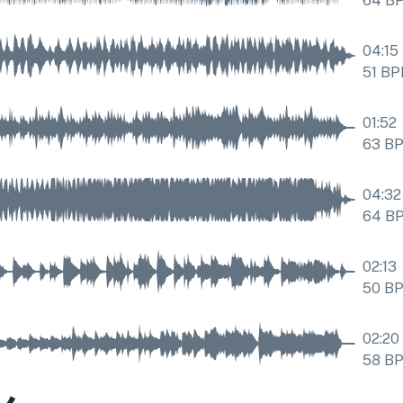
64
B
04:15
51
BP
01:52
63
B
04:32
64
B
02:13
50
B
02:20
58
B