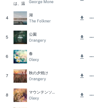
George Mone
湖
4
The Folkner
公園
5
Orangery
春
6
Olexy
秋の夕焼け
7
Orangery
マウンテンソウル
8
Olexy