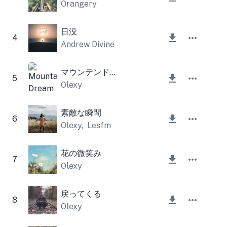
Orangery
日没
4
Andrew Divine
マウンテンドリーム
5
Olexy
素敵な瞬間
6
Olexy
,
Lesfm
花の微笑み
7
Olexy
戻ってくる
8
Olexy