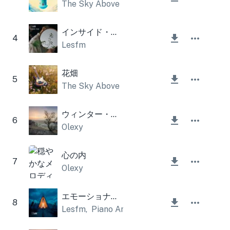
The Sky Above
インサイド・アウト
4
Lesfm
花畑
5
The Sky Above
ウィンター・グッバイ
6
Olexy
心の内
7
Olexy
エモーショナル シネマティック アンビエント
8
Lesfm
,
Piano Amor