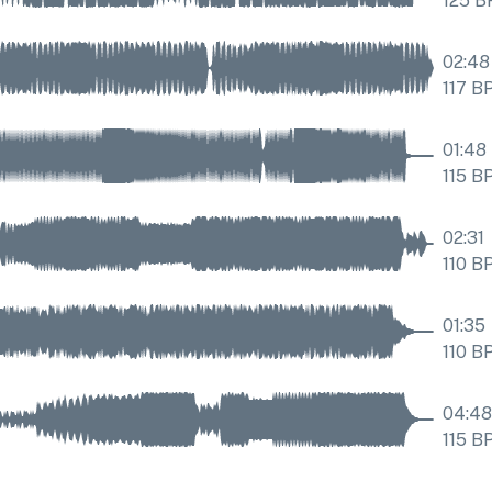
125
B
02:48
117
B
01:48
115
B
02:31
110
B
01:35
110
B
04:48
115
B