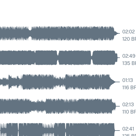
02:02
120
B
02:49
135
B
01:13
116
B
02:13
110
B
02:41