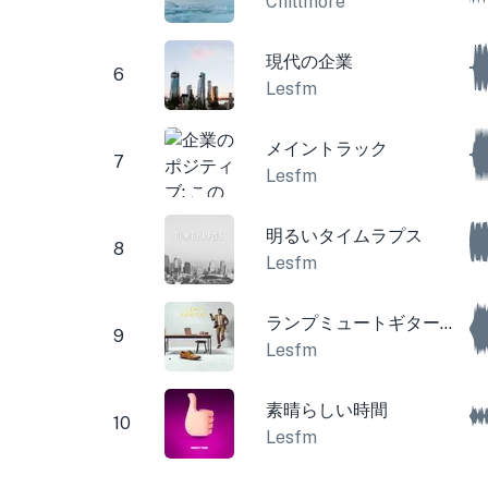
Chillmore
現代の企業
6
Lesfm
メイントラック
7
Lesfm
明るいタイムラプス
8
Lesfm
ランプミュートギターコーポレート
9
Lesfm
素晴らしい時間
10
Lesfm