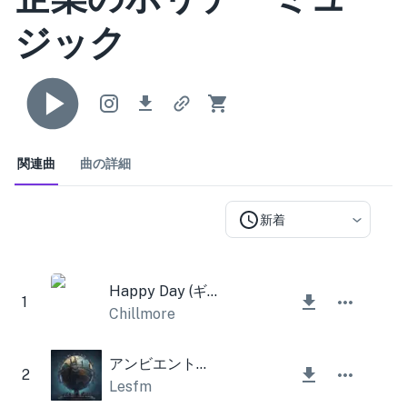
ジック
関連曲
曲の詳細
新着
Happy Day (ギターヘイとヴァイオリン)
1
Chillmore
アンビエントモーション
2
Lesfm