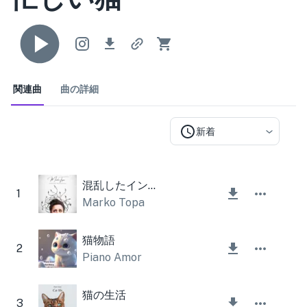
関連曲
曲の詳細
新着
混乱したインストゥルメンタル
1
Marko Topa
猫物語
2
Piano Amor
猫の生活
3