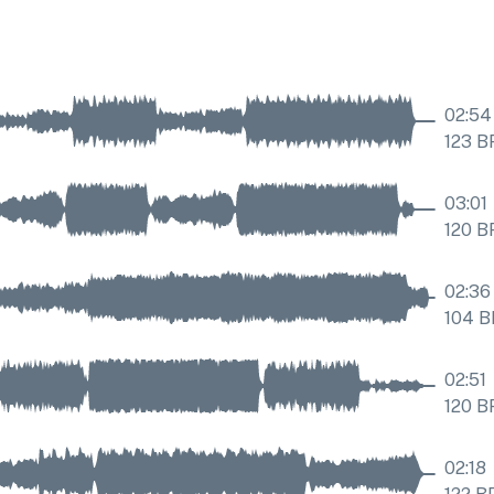
02:54
123
B
03:01
120
B
02:36
104
B
02:51
120
B
02:18