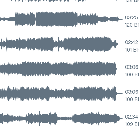
122
B
03:25
120
B
02:42
101
B
03:06
100
B
03:06
100
B
02:34
109
B