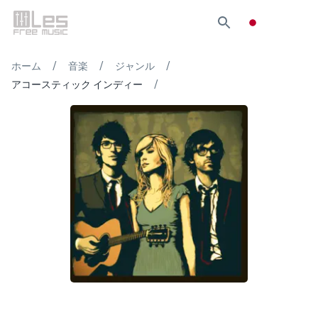
/
/
/
ホーム
音楽
ジャンル
/
アコースティック インディー