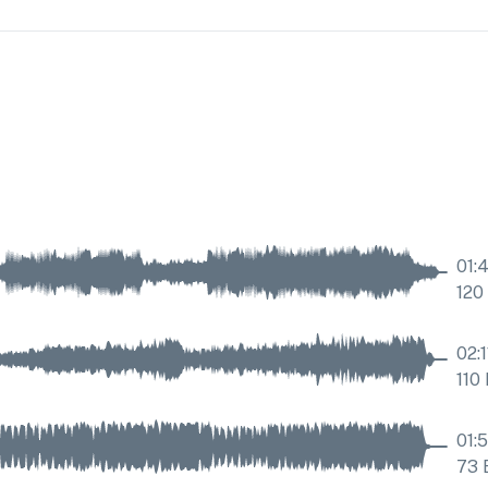
01:
120
02:1
110
01:
73