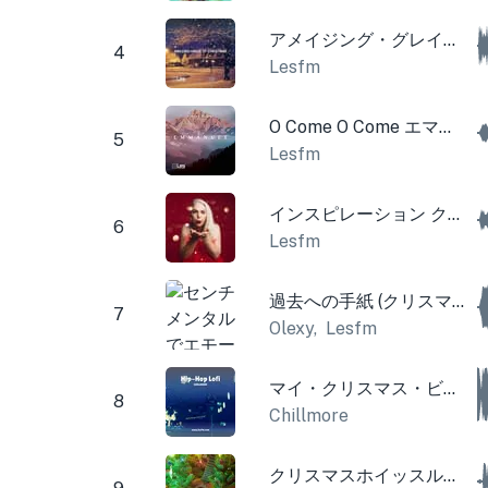
アメイジング・グレイス・オブ・クリスマス
4
Lesfm
O Come O Come エマニュエル
5
Lesfm
インスピレーション クリスマス やる気を起こさせる 明るい
6
Lesfm
過去への手紙 (クリスマスバージョン)
7
Olexy
,
Lesfm
マイ・クリスマス・ビーツ
8
Chillmore
クリスマスホイッスルとウクレレ