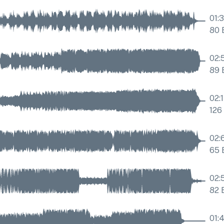
01:
80
02:
89
02:
126
02:
65
02:
82
01: