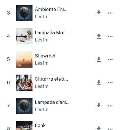
Ambiente Emotivo Triste
3
Lesfm
Lampada Muta Chitarra Aziendale
4
Lesfm
Showreel
5
Lesfm
Chitarra elettrica aziendale diversificata
6
Lesfm
Lampada d'ambiente stimolante
7
Lesfm
Fonk
8