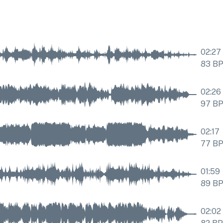
02:27
83
B
02:26
97
B
02:17
77
B
01:59
89
B
02:02