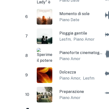
Piano Date
Momento di sole
6
Piano Date
Pioggia gentile
7
Lesfm
,
Piano Amor
Pianoforte cinematografico
8
Piano Amor
Dolcezza
9
Piano Amor
,
Lesfm
Preparazione
10
Piano Amor