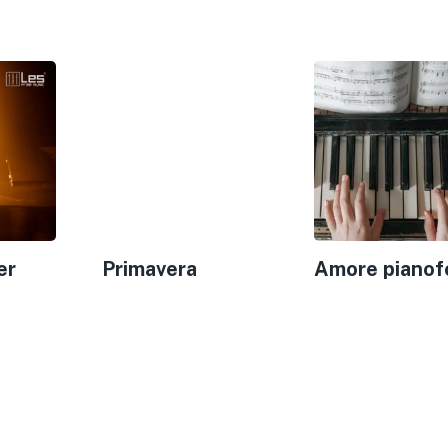
er
Primavera
Amore pianof