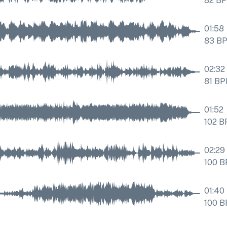
82
B
01:58
83
B
02:32
81
BP
01:52
102
B
02:29
100
B
01:40
100
B