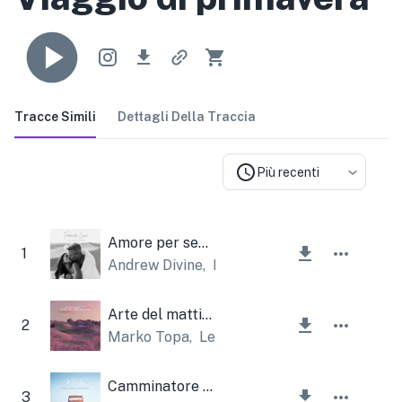
Tracce Simili
Dettagli Della Traccia
Più recenti
Amore per sempre
1
Andrew Divine
,
Lesfm
Arte del mattino
2
Marko Topa
,
Lesfm
Camminatore estivo strumentale
3