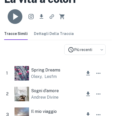
Tracce Simili
Dettagli Della Traccia
Più recenti
Spring Dreams
1
Olexy
,
Lesfm
Sogni d'amore
2
Andrew Divine
Il mio viaggio
3