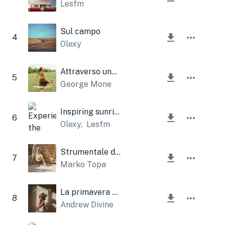
Lesfm
Sul campo
4
Olexy
Attraverso una vita
5
George Mone
Inspiring sunrise
6
Olexy
,
Lesfm
Strumentale del sole estivo
7
Marko Topa
La primavera sta arrivando
8
Andrew Divine