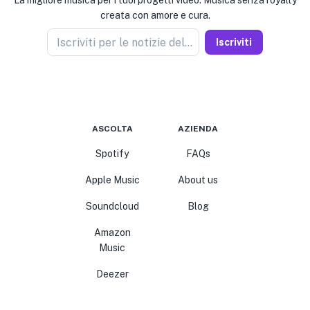
La migliore musica per i tuoi progetti video. Musica senza royalty
creata con amore e cura.
Iscriviti per le notizie del venditore
Iscriviti
ASCOLTA
AZIENDA
Spotify
FAQs
Apple Music
About us
Soundcloud
Blog
Amazon
Music
Deezer