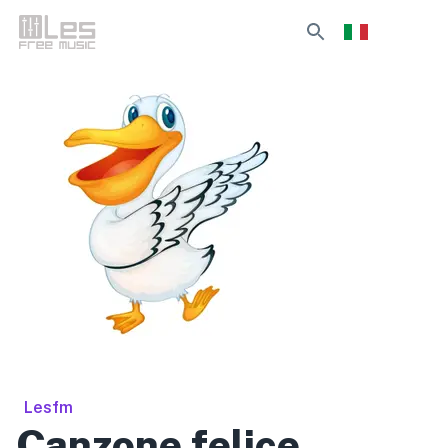
Lesfm
Canzone felice