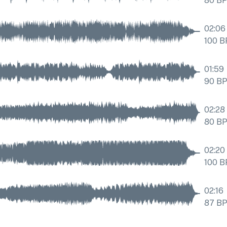
80
B
02:06
100
B
01:59
90
B
02:28
80
B
02:20
100
B
02:16
87
B