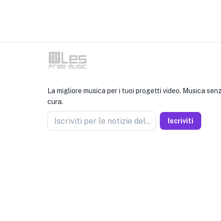
La migliore musica per i tuoi progetti video. Musica se
cura.
Iscriviti per le notizie del venditore
Iscriviti