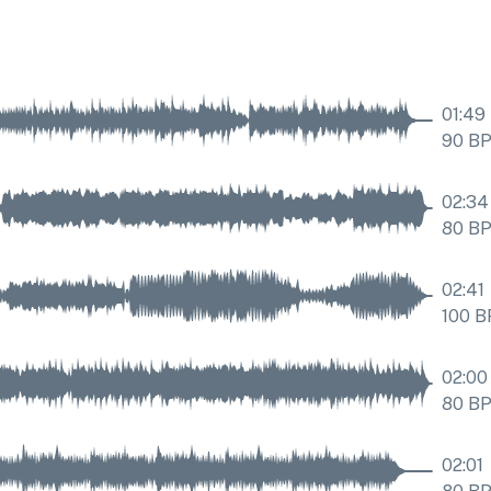
01:49
90
B
02:34
80
B
02:41
100
B
02:00
80
B
02:01