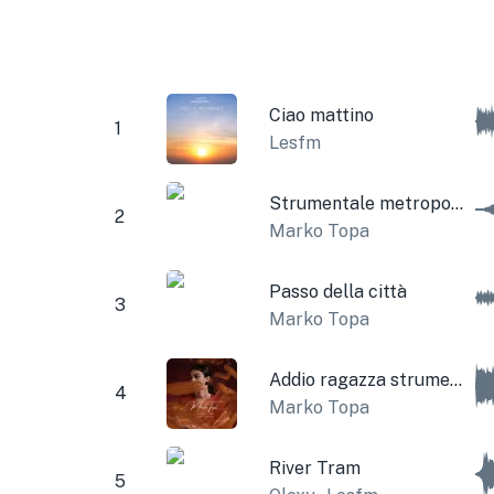
Ciao mattino
1
Lesfm
Strumentale metropolitano
2
Marko Topa
Passo della città
3
Marko Topa
Addio ragazza strumentale
4
Marko Topa
River Tram
5