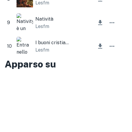
Lesfm
Natività
9
Lesfm
I buoni cristiani si rallegrano (campane di Natale)
10
Lesfm
Apparso su