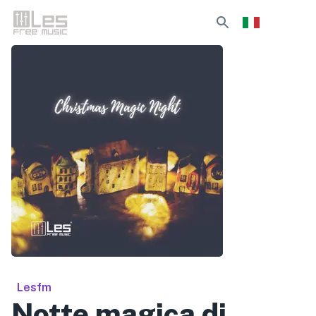
Lesfm
Notte magica di