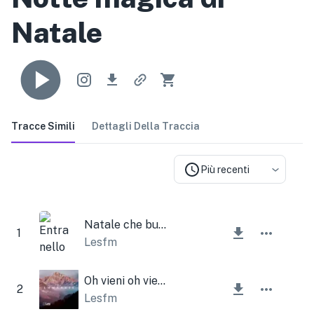
Natale
Tracce Simili
Dettagli Della Traccia
Più recenti
Natale che bussa alla porta
1
Lesfm
Oh vieni oh vieni Emanuele
2
Lesfm