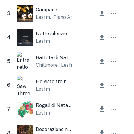
Campane
3
Lesfm
,
Piano Amor
Notte silenziosa
4
Lesfm
Battuta di Natale
5
Chillmore
,
Lesfm
Ho visto tre navi (campane di Natale)
6
Lesfm
Regali di Natale
7
Lesfm
Decorazione natalizia
8