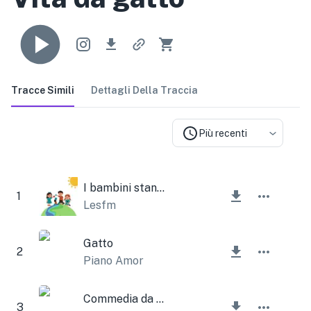
Tracce Simili
Dettagli Della Traccia
Più recenti
I bambini stanno giocando
1
Lesfm
Gatto
2
Piano Amor
Commedia da Hollywood
3