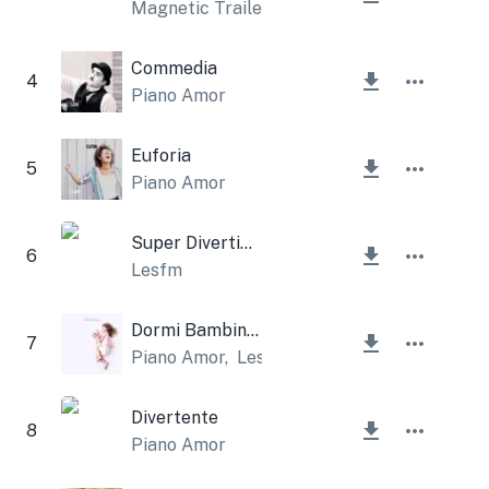
Magnetic Trailer
Commedia
4
Piano Amor
Euforia
5
Piano Amor
Super Divertimento
6
Lesfm
Dormi Bambino Mio
7
Piano Amor
,
Lesfm
Divertente
8
Piano Amor