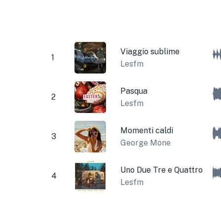
Viaggio sublime
1
Lesfm
Pasqua
2
Lesfm
Momenti caldi
3
George Mone
Uno Due Tre e Quattro
4
Lesfm