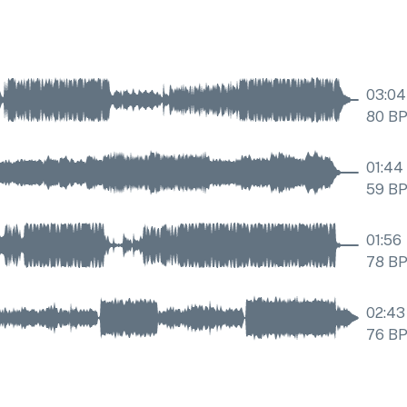
03:04
80
B
01:44
59
B
01:56
78
B
02:43
76
B