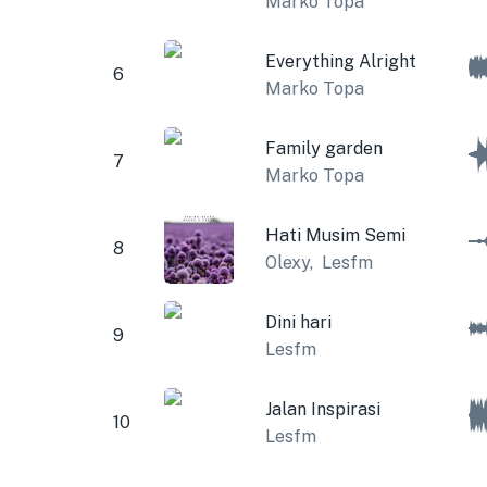
Marko Topa
Everything Alright
6
Marko Topa
Family garden
7
Marko Topa
Hati Musim Semi
8
Olexy
,
Lesfm
Dini hari
9
Lesfm
Jalan Inspirasi
10
Lesfm