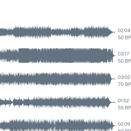
02:04
50
B
03:17
50
B
03:02
70
B
01:52
55
B
02:09