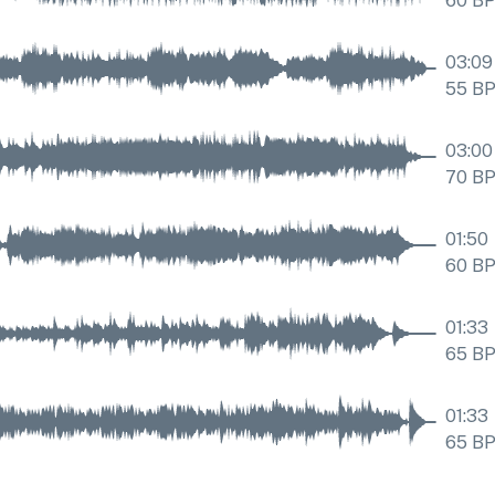
60
B
03:09
55
B
03:00
70
B
01:50
60
B
01:33
65
B
01:33
65
B