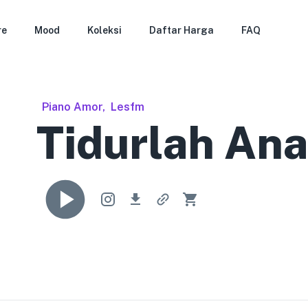
re
Mood
Koleksi
Daftar Harga
FAQ
Piano Amor
,
Lesfm
Tidurlah An