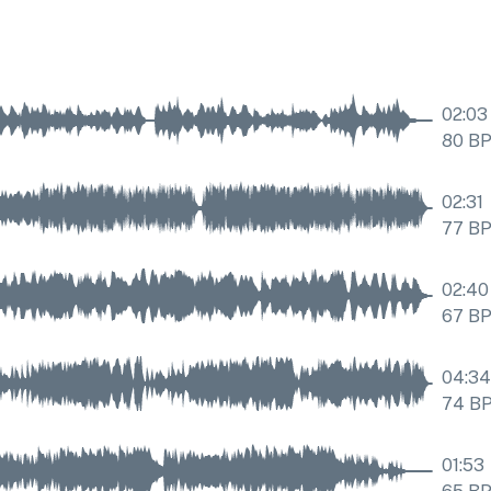
02:03
80
B
02:31
77
B
02:40
67
B
04:34
74
B
01:53