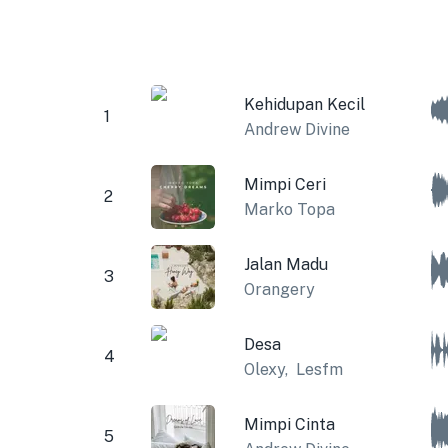
Kehidupan Kecil
1
Andrew Divine
Mimpi Ceri
2
Marko Topa
Jalan Madu
3
Orangery
Desa
4
Olexy
,
Lesfm
Mimpi Cinta
5