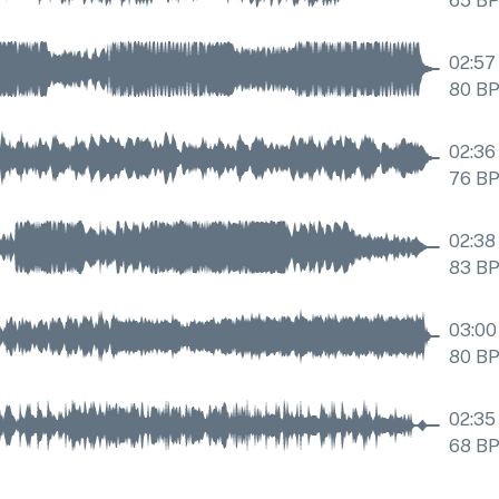
65
B
02:57
80
B
02:36
76
B
02:38
83
B
03:00
80
B
02:35
68
B