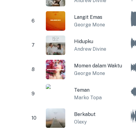
Andrew Divine
Langit Emas
6
George Mone
Hidupku
7
Andrew Divine
Momen dalam Waktu
8
George Mone
Teman
9
Marko Topa
Berkabut
10
Olexy