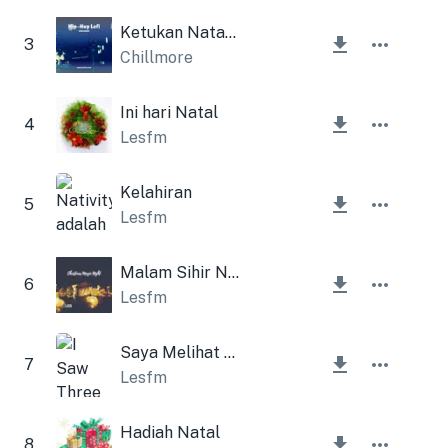
Ketukan Natalku
3
Chillmore
Ini hari Natal
4
Lesfm
Kelahiran
5
Lesfm
Malam Sihir Natal
6
Lesfm
Saya Melihat Tiga Kapal (Lonceng Natal)
7
Lesfm
Hadiah Natal
8