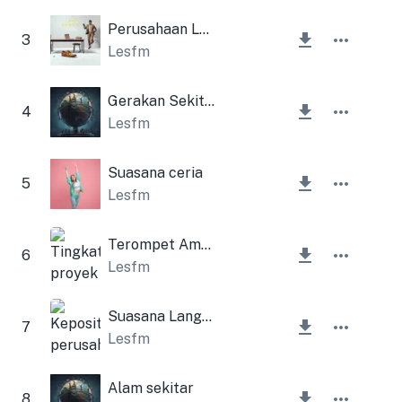
Perusahaan Lampu
3
Lesfm
Gerakan Sekitar
4
Lesfm
Suasana ceria
5
Lesfm
Terompet Ambien Alam
6
Lesfm
Suasana Langsung
7
Lesfm
Alam sekitar
8