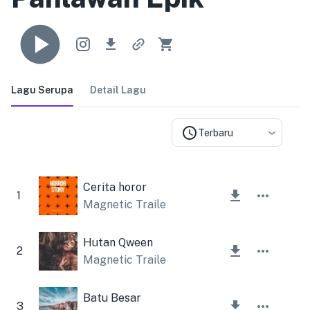
Lagu Serupa
Detail Lagu
Terbaru
Cerita horor
1
Magnetic Trailer
Hutan Qween
2
Magnetic Trailer
,
Lesfm
Batu Besar
3