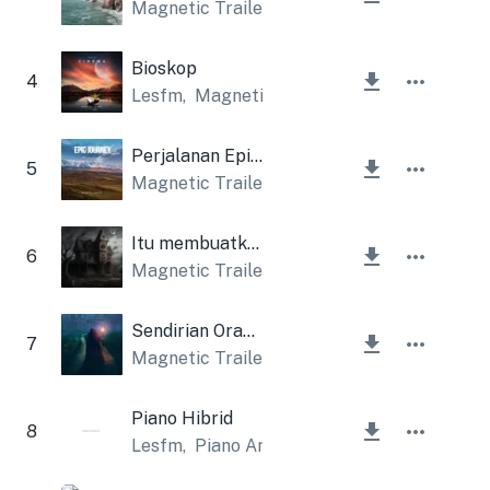
Magnetic Trailer
Bioskop
4
Lesfm
,
Magnetic Trailer
Perjalanan Epik yang Menginspirasi
5
Magnetic Trailer
Itu membuatku takut
6
Magnetic Trailer
,
Lesfm
Sendirian Orang Asing
7
Magnetic Trailer
Piano Hibrid
8
Lesfm
,
Piano Amor