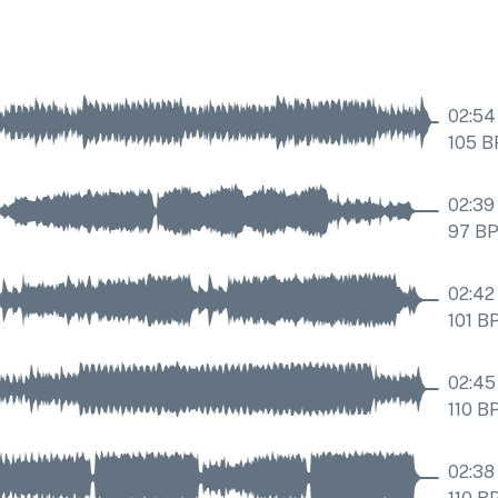
02:54
105
B
02:39
97
B
02:42
101
B
02:45
110
B
02:38