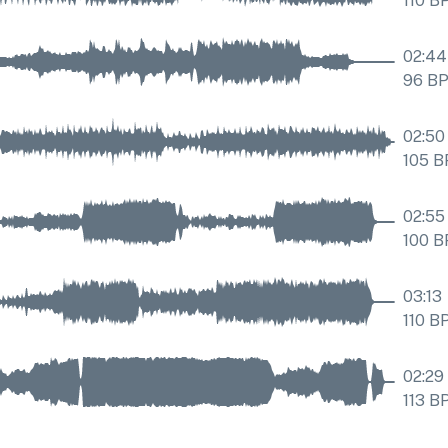
110
B
02:44
96
B
02:50
105
B
02:55
100
B
03:13
110
B
02:29
113
B