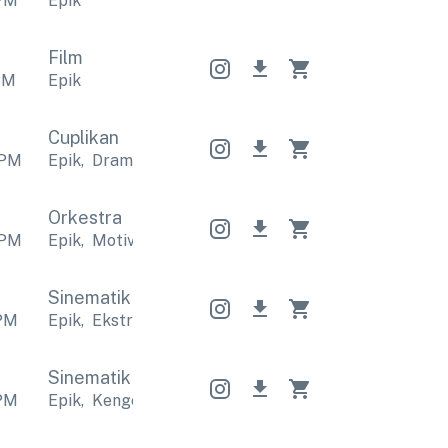
PM
Epik
Film
PM
Epik
Cuplikan
PM
Epik
,
Dramatis
Epik
,
Dramatis
Epik
,
Dramatis
Orkestra
PM
Epik
,
Motivasi
Epik
,
Motivasi
Epik
,
Motivasi
Sinematik
Sinematik
Sinematik
PM
Epik
,
Ekstrim
Epik
,
Ekstrim
Epik
,
Ekstrim
Sinematik
Sinematik
Sinematik
PM
Epik
,
Kengerian
Epik
,
Kengerian
Epik
,
Kengerian