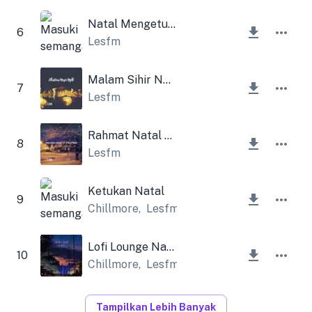
Natal Mengetuk Pintu
6
Lesfm
Malam Sihir Natal
7
Lesfm
Rahmat Natal yang Menakjubkan
8
Lesfm
Ketukan Natal
9
Chillmore
,
Lesfm
Lofi Lounge Natal
10
Chillmore
,
Lesfm
Tampilkan Lebih Banyak