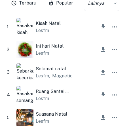
Terbaru
Populer
Lainnya
Kisah Natal
1
Lesfm
Ini hari Natal
2
Lesfm
Selamat natal
3
Lesfm
,
Magnetic Trailer
Ruang Santai Natal
4
Lesfm
Suasana Natal
5
Lesfm