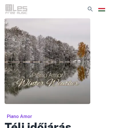
Piano Amor
Téli időjárás