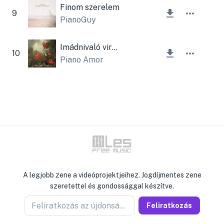
Finom szerelem
9
PianoGuy
Imádnivaló virágok
10
Piano Amor
A legjobb zene a videóprojektjeihez. Jogdíjmentes zene
szeretettel és gondossággal készítve.
Feliratkozás az újdonságokért
Feliratkozás