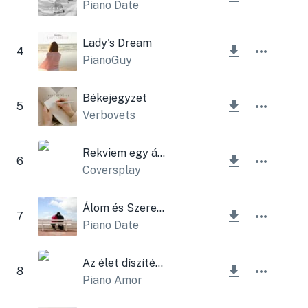
Piano Date
Lady's Dream
4
PianoGuy
Békejegyzet
5
Verbovets
Rekviem egy álomért
6
Coversplay
Álom és Szerelem
7
Piano Date
Az élet díszítése
8
Piano Amor