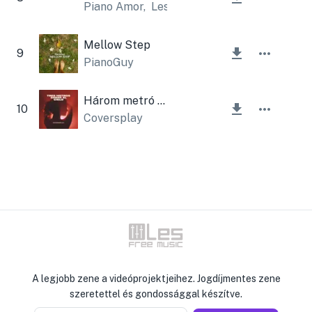
Piano Amor
,
Lesfm
Mellow Step
9
PianoGuy
Három metró az égről
10
Coversplay
A legjobb zene a videóprojektjeihez. Jogdíjmentes zene
szeretettel és gondossággal készítve.