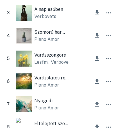
A nap esőben
3
Verbovets
Szomorú harmónia
4
Piano Amor
Varázszongora
5
Lesfm
,
Verbovets
Varázslatos reggel
6
Piano Amor
Nyugodt
7
Piano Amor
Elfelejtett szerelem
8