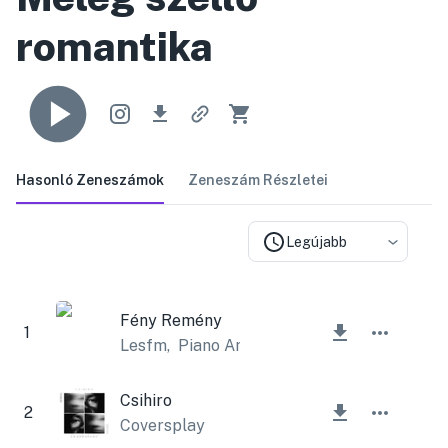
romantika
Hasonló Zeneszámok
Zeneszám Részletei
Legújabb
Fény Remény
1
Lesfm
,
Piano Amor
Csihiro
2
Coversplay