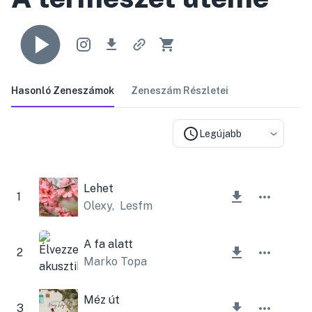
Hasonló Zeneszámok
Zeneszám Részletei
Legújabb
Lehet
1
Olexy
,
Lesfm
A fa alatt
2
Marko Topa
Méz út
3