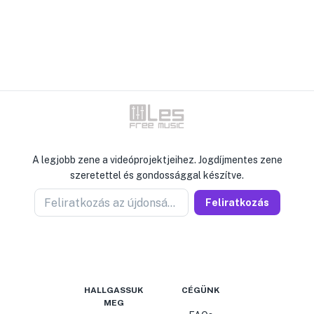
A legjobb zene a videóprojektjeihez. Jogdíjmentes zene
szeretettel és gondossággal készítve.
Feliratkozás az újdonságokért
Feliratkozás
HALLGASSUK
CÉGÜNK
MEG