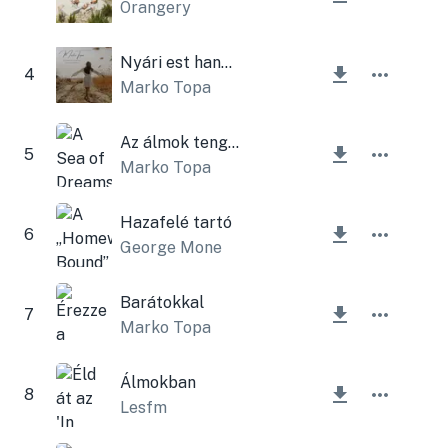
Orangery
Nyári est hangszeres
4
Marko Topa
Az álmok tengere
5
Marko Topa
Hazafelé tartó
6
George Mone
Barátokkal
7
Marko Topa
Álmokban
8
Lesfm