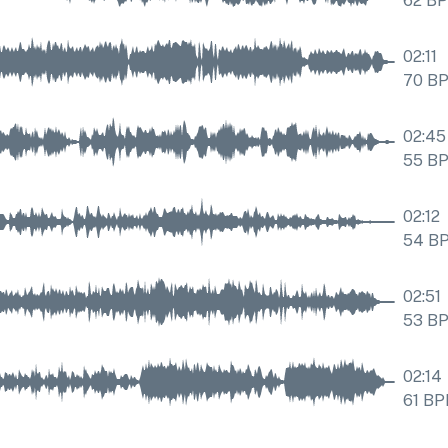
62
B
02:11
70
B
02:45
55
B
02:12
54
B
02:51
53
B
02:14
61
BP