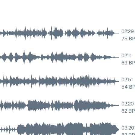
02:29
75
B
02:11
69
B
02:51
54
B
02:20
62
B
03:20