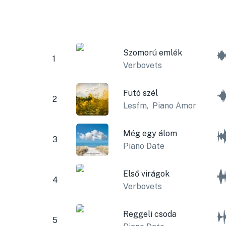
Szomorú emlék
1
Verbovets
Futó szél
2
Lesfm
,
Piano Amor
Még egy álom
3
Piano Date
Első virágok
4
Verbovets
Reggeli csoda
5