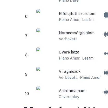
Piano Date
Elfelejtett szerelem
6
Piano Amor
,
Lesfm
Narancssárga álom
7
Verbovets
Gyere haza
8
Piano Amor
,
Lesfm
Virágmezők
9
Verbovets
,
Piano Amor
Anlatamamam
10
Coversplay