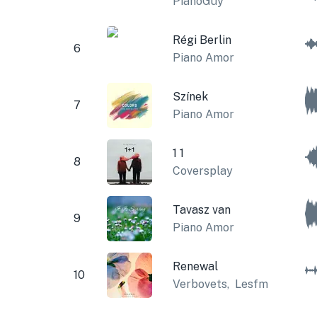
PianoGuy
Régi Berlin
6
Piano Amor
Színek
7
Piano Amor
1 1
8
Coversplay
Tavasz van
9
Piano Amor
Renewal
10
Verbovets
,
Lesfm