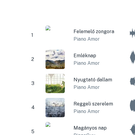
Felemelő zongora
1
Piano Amor
Emléknap
2
Piano Amor
Nyugtató dallam
3
Piano Amor
Reggeli szerelem
4
Piano Amor
Magányos nap
5