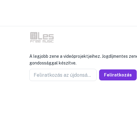
A legjobb zene a videóprojektjeihez. Jogdíjmentes zen
gondossággal készítve.
Feliratkozás az újdonságokért
Feliratkozás