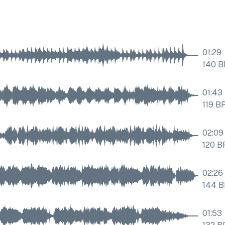
01:29
140
B
01:43
119
B
02:09
120
B
02:26
144
B
01:53