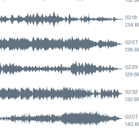
132
B
02:18
134
B
02:57
136
B
02:29
129
B
02:32
132
B
02:07
140
B