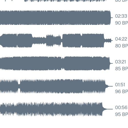
80
B
02:33
90
B
04:22
80
B
03:21
85
B
01:51
96
B
00:56
95
B