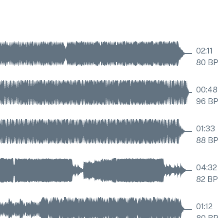
02:11
80
B
00:48
96
B
01:33
88
B
04:32
82
B
01:12