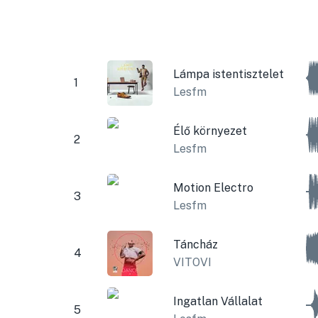
Lámpa istentisztelet
1
Lesfm
Élő környezet
2
Lesfm
Motion Electro
3
Lesfm
Táncház
4
VITOVI
Ingatlan Vállalat
5