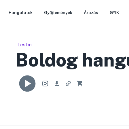
Hangulatok
Gyűjtemények
Árazás
GYIK
Lesfm
Boldog hang