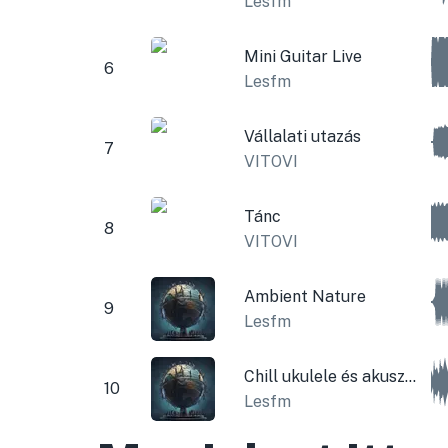
Lesfm
Mini Guitar Live
6
Lesfm
Vállalati utazás
7
VITOVI
Tánc
8
VITOVI
Ambient Nature
9
Lesfm
Chill ukulele és akusztikus gitár
10
Lesfm