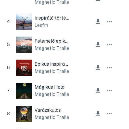
Magnetic Trailer
Inspiráló történet
4
Lesfm
Felemelő epikus
5
Magnetic Trailer
Epikus inspiráció
6
Magnetic Trailer
Mágikus Hold
7
Magnetic Trailer
Varázskulcs
8
Magnetic Trailer