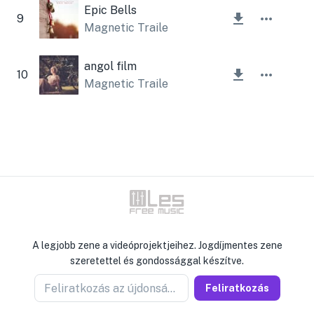
Epic Bells
9
Magnetic Trailer
angol film
10
Magnetic Trailer
A legjobb zene a videóprojektjeihez. Jogdíjmentes zene
szeretettel és gondossággal készítve.
Feliratkozás az újdonságokért
Feliratkozás