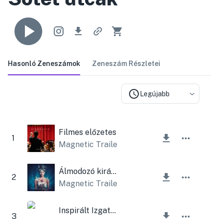
Hasonló Zeneszámok
Zeneszám Részletei
Legújabb
Filmes előzetes
1
Magnetic Trailer
Álmodozó királynő
2
Magnetic Trailer
,
Lesfm
Inspirált Izgatott
3