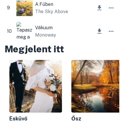
A Fűben
9
The Sky Above
Vákuum
10
Monoway
Megjelent itt
Esküvő
Ősz