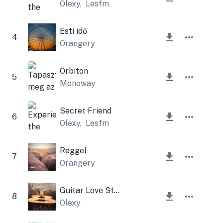
Olexy
,
Lesfm
Esti idő
4
Orangery
Orbiton
5
Monoway
Secret Friend
6
Olexy
,
Lesfm
Reggel
7
Orangery
Guitar Love Story
8
Olexy