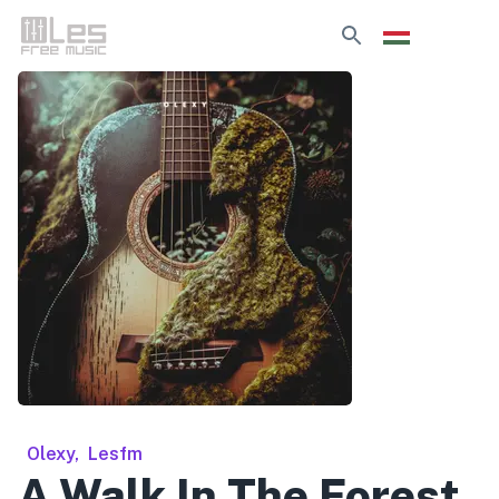
Olexy
,
Lesfm
A Walk In The Forest