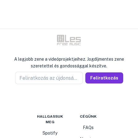
A legjobb zene a videóprojektjeihez. Jogdíjmentes zene
szeretettel és gondossággal készítve.
Feliratkozás az újdonságokért
Feliratkozás
HALLGASSUK
CÉGÜNK
MEG
FAQs
Spotify