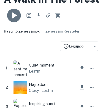
Hasonló Zeneszámok
Zeneszám Részletei
Legújabb
Quiet moment
1
Lesfm
Hajnalban
2
Olexy
,
Lesfm
Inspiring sunrise
3