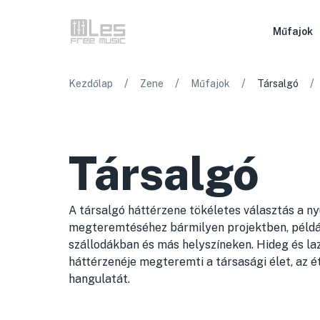
Műfajok
/
/
/
/
Kezdőlap
Zene
Műfajok
Társalgó
Társalgó
A társalgó háttérzene tökéletes választás a ny
megteremtéséhez bármilyen projektben, példá
szállodákban és más helyszíneken. Hideg és la
háttérzenéje megteremti a társasági élet, az é
hangulatát.