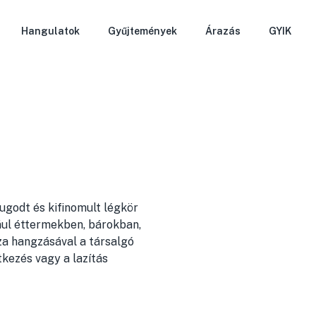
Hangulatok
Gyűjtemények
Árazás
GYIK
ugodt és kifinomult légkör
ul éttermekben, bárokban,
za hangzásával a társalgó
tkezés vagy a lazítás