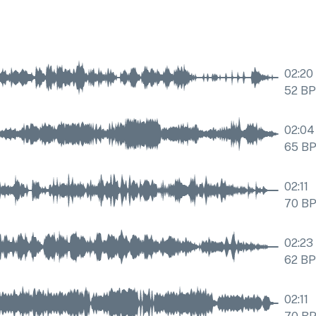
02:20
52
B
02:04
65
B
02:11
70
B
02:23
62
B
02:11