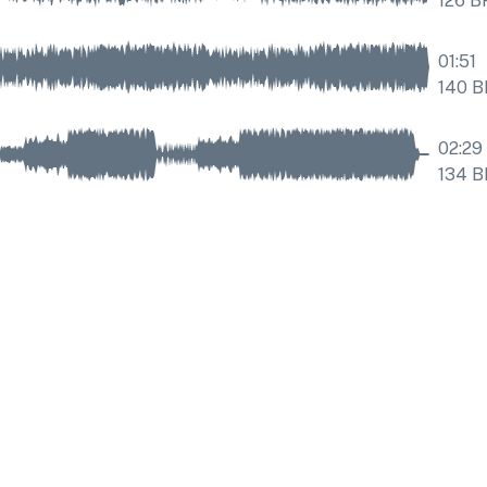
126
B
01:51
140
B
02:29
134
B