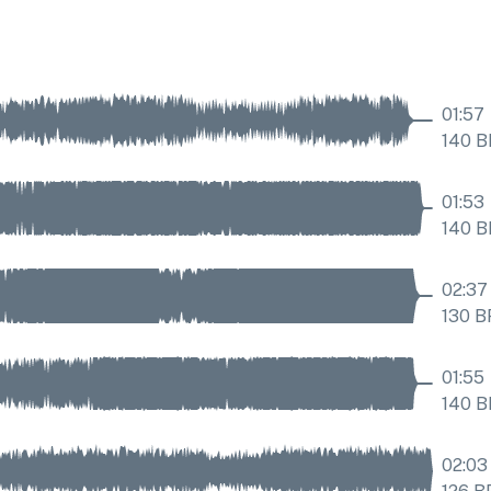
01:57
140
B
01:53
140
B
02:37
130
B
01:55
140
B
02:03