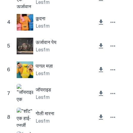
Lesfm
कूदना
4
Lesfm
ऊर्जावान पेय
5
Lesfm
पागल मज़ा
6
Lesfm
जॉयराइड
7
Lesfm
गोली मारना
8
Lesfm