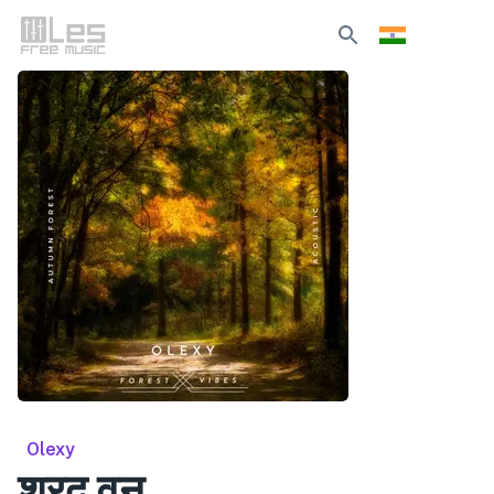
Olexy
शरद वन