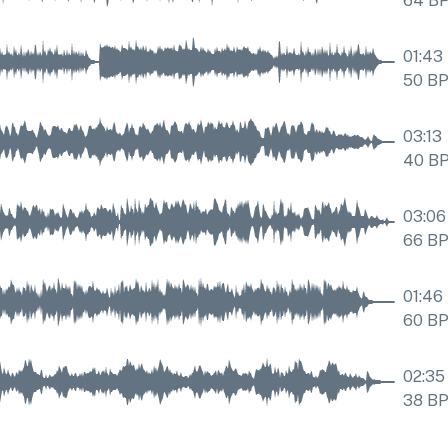
64
B
01:43
50
B
03:13
40
B
03:06
66
B
01:46
60
B
02:35
38
B