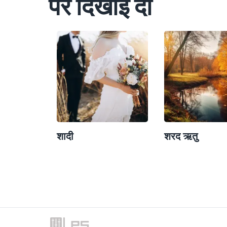
पर दिखाई दी
शादी
शरद ऋतु