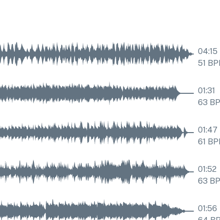
04:15
51
BP
01:31
63
B
01:47
61
BP
01:52
63
B
01:56