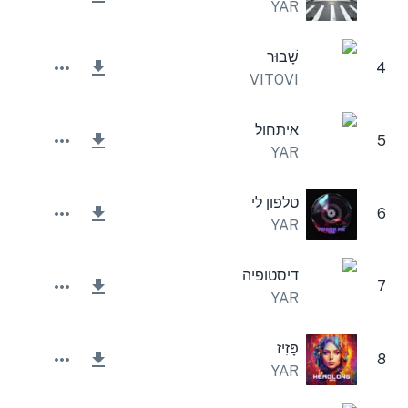
YAR
שָׁבוּר
4
VITOVI
איתחול
5
YAR
טלפון לי
6
YAR
דיסטופיה
7
YAR
פָּזִיז
8
YAR