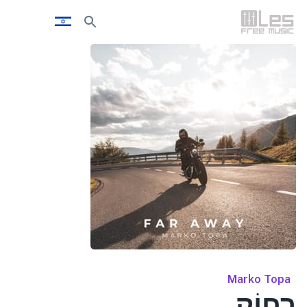
Marko Topa
רָחוֹק