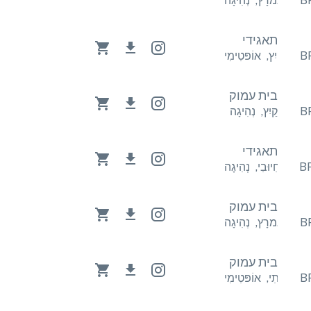
הִיגָה
נִמרָץ
,
נְהִיגָה
תאגידי
ִימִי
קַיִץ
,
אוֹפּטִימִי
בית עמוק
קַיִץ
,
נְהִיגָה
תאגידי
הִיגָה
חִיוּבִי
,
נְהִיגָה
בית עמוק
הִיגָה
נִמרָץ
,
נְהִיגָה
בית עמוק
י
הֲנָעָתִי
,
אוֹפּטִימִי