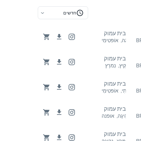
חדשים
בית עמוק
ִי
נְהִיגָה
,
אוֹפּטִימִי
בית עמוק
קַיִץ
,
נִמרָץ
בית עמוק
י
הֲנָעָתִי
,
אוֹפּטִימִי
בית עמוק
פנה
נְהִיגָה
,
אופנה
בית עמוק