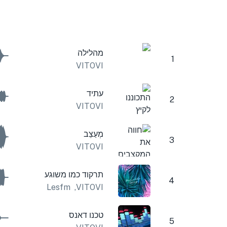
מהלילה
1
VITOVI
עתיד
2
VITOVI
מְעַצֵב
3
VITOVI
תרקוד כמו משוגע
4
Lesfm
,
VITOVI
טכנו דאנס
5