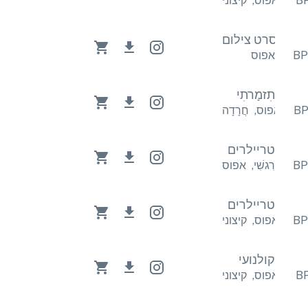
יצוני
אפוס
,
קיצוני
לום
סרט צילום
אפוס
תִזמָרתִי
ָדָה
אפוס
,
חֲרָדָה
טריילרים
רִגשִׁי
,
אפוס
טריילרים
יצוני
אפוס
,
קיצוני
קולנועי
יצוני
אפוס
,
קיצוני