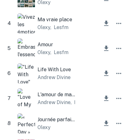
Olexy
Ma vraie place
4
Olexy
,
Lesfm
Amour
5
Olexy
,
Lesfm
Life With Love
6
Andrew Divine
L'amour de ma vie
7
Andrew Divine
,
Lesfm
Journée parfaite
8
Olexy