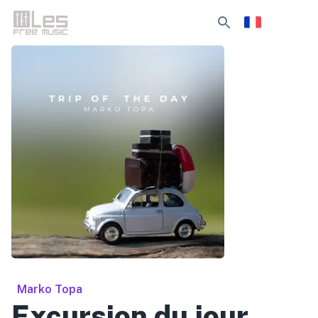
Marko Topa
Excursion du jour