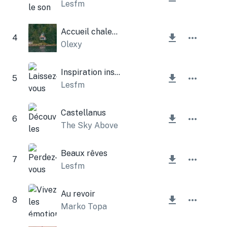
Lesfm
Accueil chaleureux
4
Olexy
Inspiration inspirante
5
Lesfm
Castellanus
6
The Sky Above
Beaux rêves
7
Lesfm
Au revoir
8
Marko Topa