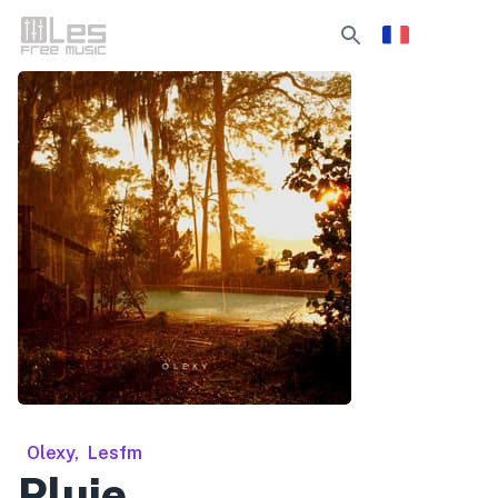
Olexy
,
Lesfm
Pluie