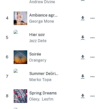
Andrew Divine
Ambiance agréable
4
George Mone
Hier soir
5
Jazz Date
Soirée
6
Orangery
Summer Delirium
7
Marko Topa
Spring Dreams
8
Olexy
,
Lesfm