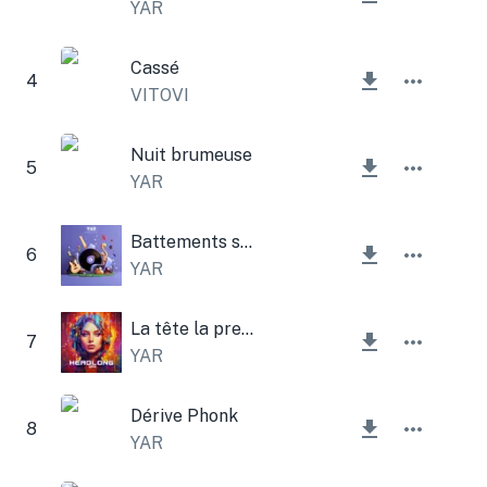
YAR
Cassé
4
VITOVI
Nuit brumeuse
5
YAR
Battements sombres
6
YAR
La tête la première
7
YAR
Dérive Phonk
8
YAR