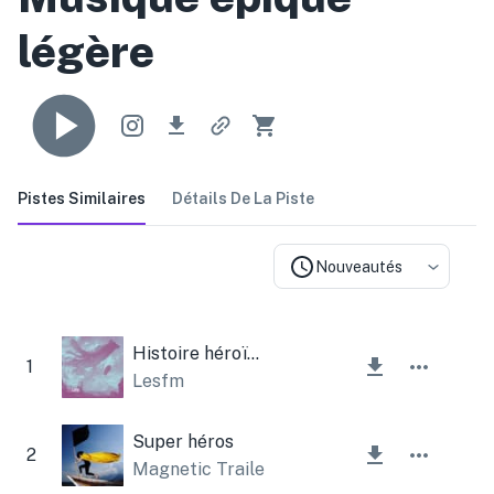
légère
Pistes Similaires
Détails De La Piste
Nouveautés
Histoire héroïque (thème inspirant)
1
Lesfm
Super héros
2
Magnetic Trailer
,
Lesfm