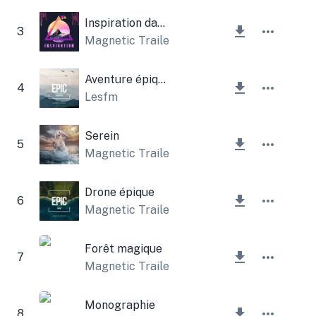
Inspiration dans les montagnes épiques
3
Magnetic Trailer
Aventure épique
4
Lesfm
Serein
5
Magnetic Trailer
,
Lesfm
Drone épique
6
Magnetic Trailer
Forêt magique
7
Magnetic Trailer
Monographie
8